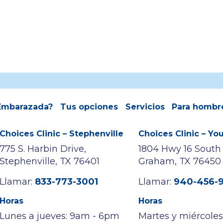
Embarazada?
Tus opciones
Servicios
Para hombr
Choices Clinic – Stephenville
Choices Clinic – Y
775 S. Harbin Drive,
1804 Hwy 16 South
Stephenville, TX 76401
Graham, TX 76450
Llamar:
833-773-3001
Llamar:
940-456-
Horas
Horas
Lunes a jueves: 9am - 6pm
Martes y miércole