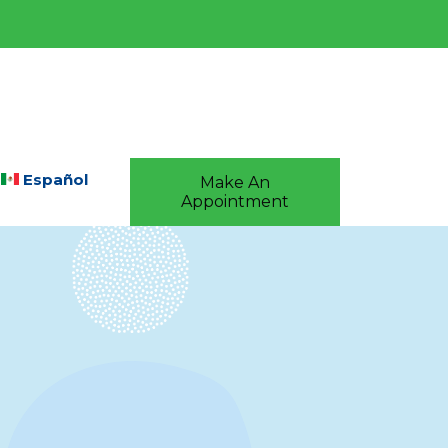
Español
Make An
Appointment