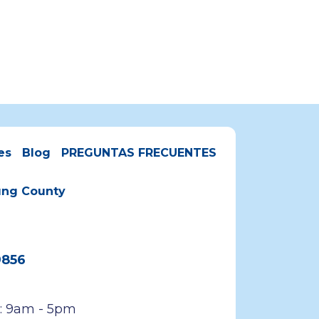
es
Blog
PREGUNTAS FRECUENTES
oung County
9856
s: 9am - 5pm