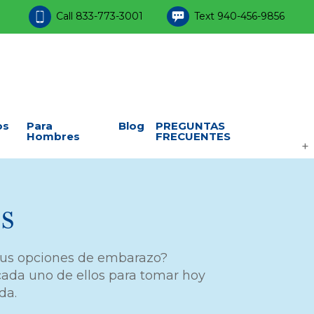
Call
833-773-3001
Text
940-456-9856
os
Para
Blog
PREGUNTAS
Hombres
FRECUENTES
s
 tus opciones de embarazo?
ada uno de ellos para tomar hoy
da.